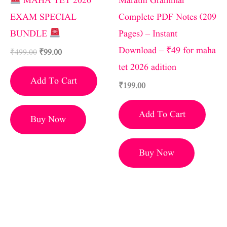
MAHA TET 2026
Marathi Grammar
EXAM SPECIAL
Complete PDF Notes (209
BUNDLE
Pages) – Instant
Download – ₹49 for maha
₹
499.00
₹
99.00
tet 2026 adition
Add To Cart
₹
199.00
Add To Cart
Buy Now
Buy Now