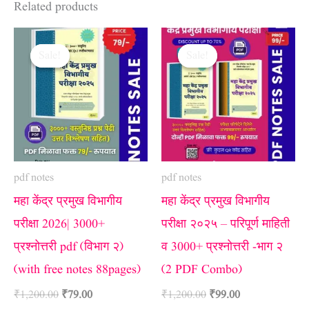
Related products
Original
Current
Original
Current
price
price
price
price
Sale!
Sale!
Sale!
Sale!
was:
is:
was:
is:
₹1,200.00.
₹79.00.
₹1,200.00.
₹99.00.
pdf notes
pdf notes
महा केंद्र प्रमुख विभागीय
महा केंद्र प्रमुख विभागीय
परीक्षा 2026| 3000+
परीक्षा २०२५ – परिपूर्ण माहिती
प्रश्नोत्तरी pdf (विभाग २)
व 3000+ प्रश्नोत्तरी -भाग २
(with free notes 88pages)
(2 PDF Combo)
₹
1,200.00
₹
79.00
₹
1,200.00
₹
99.00