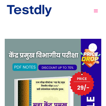
Skip
to
content
महा
केंद्र
प्रमुख
विभागीय
परीक्षा
२०२५
-
परिपूर्ण
माहिती