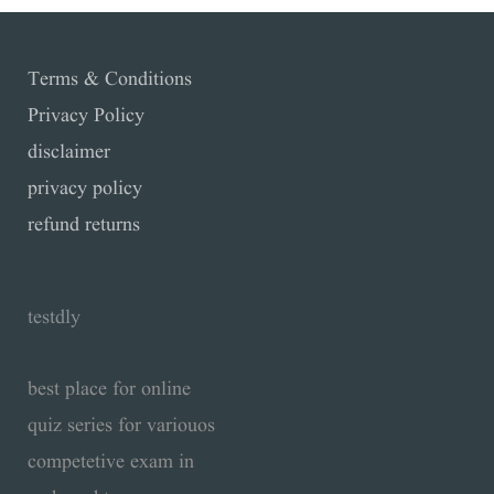
Facebook
Twitter
Pinterest
YouTube
Terms & Conditions
Privacy Policy
disclaimer
privacy policy
refund returns
testdly
best place for online
quiz series for variouos
competetive exam in